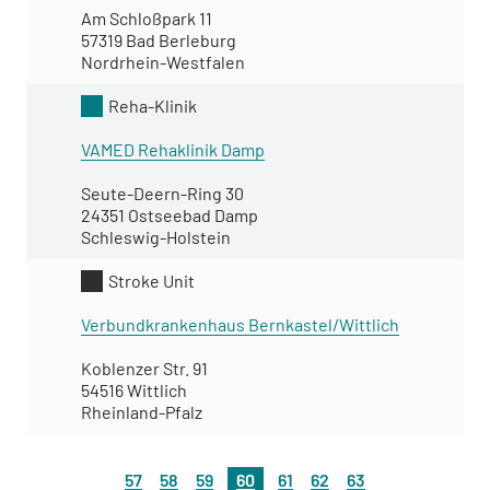
Am Schloßpark 11
57319 Bad Berleburg
Nordrhein-Westfalen
Reha-Klinik
VAMED Rehaklinik Damp
Seute-Deern-Ring 30
24351 Ostseebad Damp
Schleswig-Holstein
Stroke Unit
Verbundkrankenhaus Bernkastel/Wittlich
Koblenzer Str. 91
54516 Wittlich
Rheinland-Pfalz
57
58
59
60
61
62
63