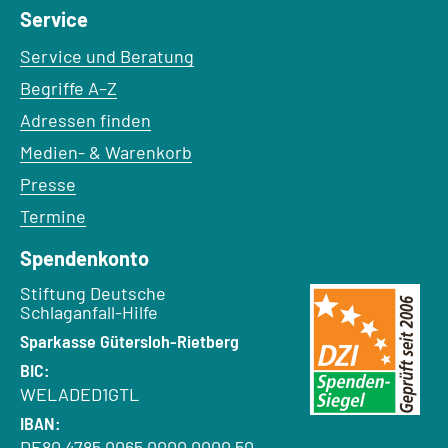
Service
Service und Beratung
Begriffe A–Z
Adressen finden
Medien- & Warenkorb
Presse
Termine
Spendenkonto
Empfänger:
Stiftung Deutsche
Schlaganfall-Hilfe
Bank:
Sparkasse Gütersloh-Rietberg
BIC:
WELADED1GTL
IBAN:
DE80 4785 0065 0000 0000 50