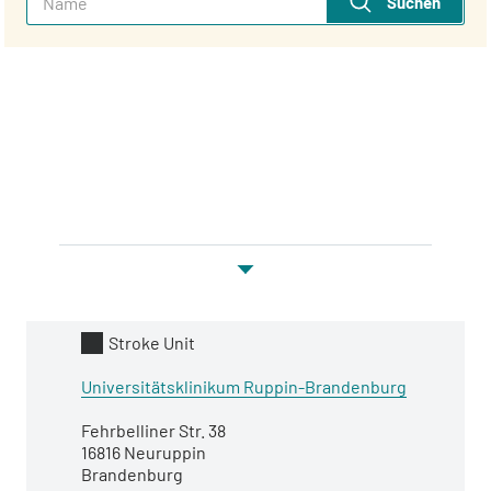
Suchen
Kategorie
Stroke Unit
Name
Universitätsklinikum Ruppin-Brandenburg
Adresse
Fehrbelliner Str. 38
16816 Neuruppin
Brandenburg