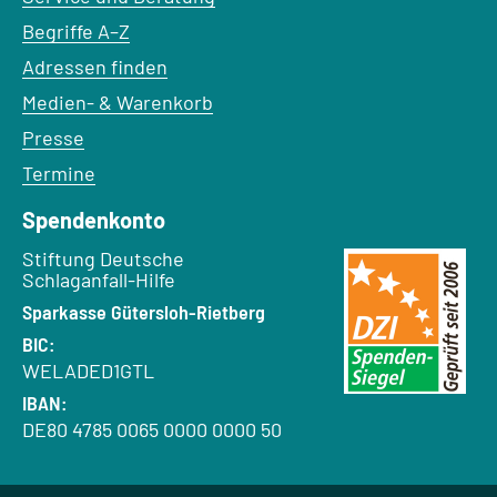
Begriffe A–Z
Adressen finden
Medien- & Warenkorb
Presse
Termine
Spendenkonto
Empfänger:
Stiftung Deutsche
Schlaganfall-Hilfe
Bank:
Sparkasse Gütersloh-Rietberg
BIC:
WELADED1GTL
IBAN:
DE80 4785 0065 0000 0000 50