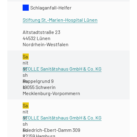
Schlaganfall-Helfer
Stiftung St.-Marien-Hospital Lünen
Altstadtstraße 23
44532 Lünen
Nordrhein-Westfalen
Sa
nit
ät
STOLLE Sanitätshaus GmbH & Co. KG
sh
au
Pappelgrund 9
s
19055 Schwerin
Mecklenburg-Vorpommern
Sa
nit
ät
STOLLE Sanitätshaus GmbH & Co. KG
sh
au
Friedrich-Ebert-Damm 309
s
22159 Hamburg