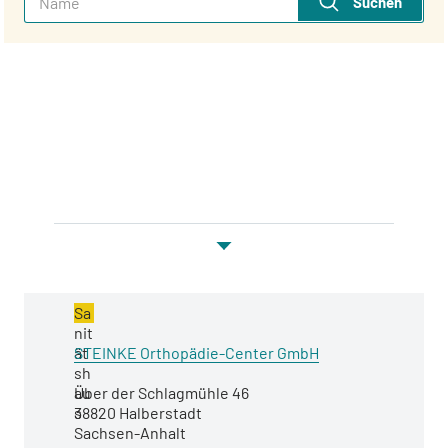
Suchen
Kategorie
Sa
nit
Name
ät
STEINKE Orthopädie-Center GmbH
sh
Adresse
au
Über der Schlagmühle 46
s
38820 Halberstadt
Sachsen-Anhalt