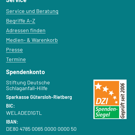
Service und Beratung
Begriffe A–Z
Adressen finden
Medien- & Warenkorb
Presse
Termine
Spendenkonto
Empfänger:
Stiftung Deutsche
Schlaganfall-Hilfe
Bank:
Sparkasse Gütersloh-Rietberg
BIC:
WELADED1GTL
IBAN:
DE80 4785 0065 0000 0000 50