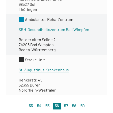
98527 Suhl
Thüringen
Ambulantes Reha-Zentrum
SRH-Gesundheitszentrum Bad Wimpfen
Bei der alten Saline 2
74206 Bad Wimpfen
Baden-Württemberg
Stroke Unit
St. Augustinus Krankenhaus
Renkerstr. 45
52355 Düren
Nordrhein-Westfalen
53
54
55
56
57
58
59