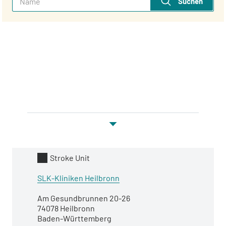
Suchen
Kategorie
Stroke Unit
Name
SLK-Kliniken Heilbronn
Adresse
Am Gesundbrunnen 20-26
74078 Heilbronn
Baden-Württemberg