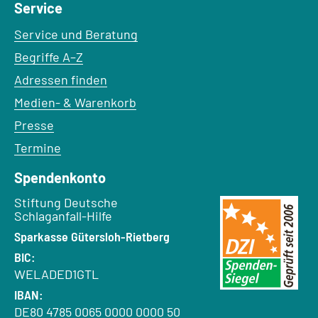
Service
Service und Beratung
Begriffe A–Z
Adressen finden
Medien- & Warenkorb
Presse
Termine
Spendenkonto
Empfänger:
Stiftung Deutsche
Schlaganfall-Hilfe
Bank:
Sparkasse Gütersloh-Rietberg
BIC:
WELADED1GTL
IBAN:
DE80 4785 0065 0000 0000 50