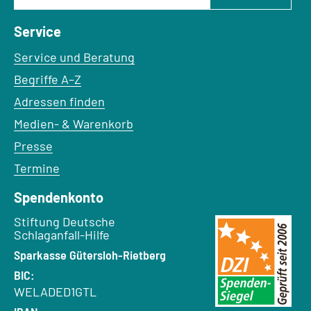
Service
Service und Beratung
Begriffe A–Z
Adressen finden
Medien- & Warenkorb
Presse
Termine
Spendenkonto
Empfänger:
Stiftung Deutsche
Schlaganfall-Hilfe
Bank:
Sparkasse Gütersloh-Rietberg
BIC:
WELADED1GTL