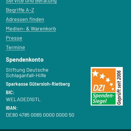
Service und Beratung
Begriffe A–Z
Adressen finden
Medien- & Warenkorb
Presse
Termine
Spendenkonto
Empfänger:
Stiftung Deutsche
Schlaganfall-Hilfe
Bank:
Sparkasse Gütersloh-Rietberg
BIC:
WELADED1GTL
IBAN:
DE80 4785 0065 0000 0000 50