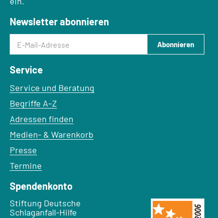
ein.
Newsletter abonnieren
E-Mail-Adresse
Abonnieren
Service
Service und Beratung
Begriffe A–Z
Adressen finden
Medien- & Warenkorb
Presse
Termine
Spendenkonto
Empfänger:
Stiftung Deutsche
Schlaganfall-Hilfe