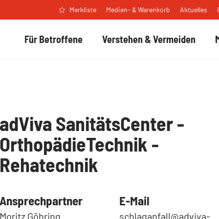
Medien- & Warenkorb
Aktuelles
Merkliste
Für Betroffene
Verstehen & Vermeiden
adViva SanitätsCenter -
OrthopädieTechnik -
Rehatechnik
Ansprechpartner
E-Mail
Moritz Göhring
schlaganfall@adviva-