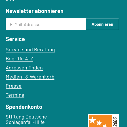
Newsletter abonnieren
E-Mail-Adresse
Abonnieren
Service
Service und Beratung
Begriffe A–Z
Adressen finden
Medien- & Warenkorb
Presse
Termine
Spendenkonto
Empfänger:
Stiftung Deutsche
Schlaganfall-Hilfe